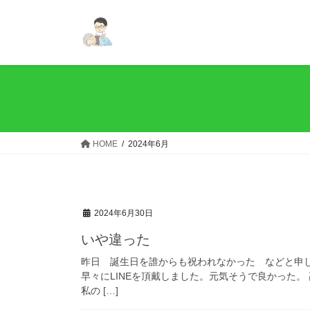
コ
ナ
ン
ビ
テ
ゲ
ン
ー
ツ
シ
へ
ョ
ス
ン
キ
に
ッ
移
HOME
2024年6月
プ
動
2024年6月30日
いや違った
昨日 誕生日を誰からも祝われなかった などと申
早々にLINEを頂戴しました。元気そうで良かった。
私の […]