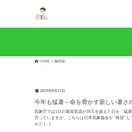
コ
ナ
ン
ビ
テ
ゲ
ン
ー
ツ
シ
へ
ョ
ス
ン
キ
に
ッ
移
HOME
熱中症
プ
動
2025年8月17日
今年も猛暑～命を脅かす新しい暑さ
気象庁では1日の最高気温が35℃を超えた日を「猛
言っていますが、こちらは日本気象協会が ”推奨”
かと […]